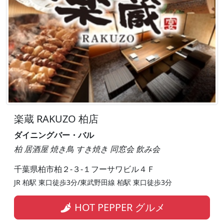
楽蔵 RAKUZO 柏店
ダイニングバー・バル
柏 居酒屋 焼き鳥 すき焼き 同窓会 飲み会
千葉県柏市柏２-３-１フーサワビル４Ｆ
JR 柏駅 東口徒歩3分/東武野田線 柏駅 東口徒歩3分
HOT PEPPER グルメ