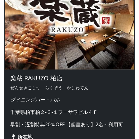
楽蔵 RAKUZO 柏店
ぜんせきこしつ らくぞう かしわてん
ダイニングバー・バル
千葉県柏市柏２-３-１フーサワビル４Ｆ
早割・遅割特典20％OFF 【個室あり】2名～利用可
所在地