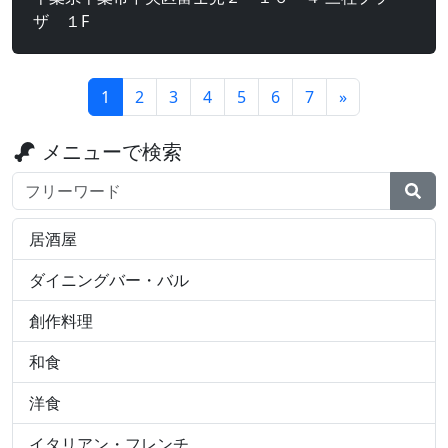
ザ １F
1
2
3
4
5
6
7
»
メニューで検索
検索ワード
居酒屋
ダイニングバー・バル
創作料理
和食
洋食
イタリアン・フレンチ