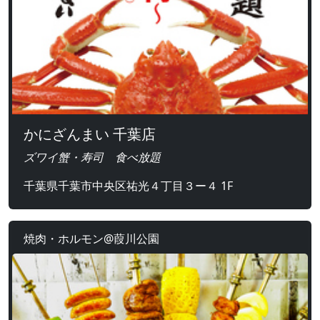
かにざんまい 千葉店
ズワイ蟹・寿司 食べ放題
千葉県千葉市中央区祐光４丁目３ー４ 1F
焼肉・ホルモン@葭川公園