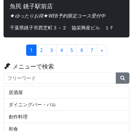
魚民 銚子駅前店
★ゆったりお得★WEB予約限定コース受付中
千葉県銚子市西芝町３－２ 協栄興産ビル １Ｆ
1
2
3
4
5
6
7
»
メニューで検索
検索ワード
居酒屋
ダイニングバー・バル
創作料理
和食