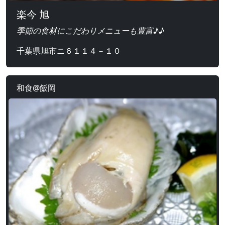
楽今 旭
季節の食材にこだわりメニューも豊富♪♪
千葉県旭市ニ６１１４－１０
和食@飯岡