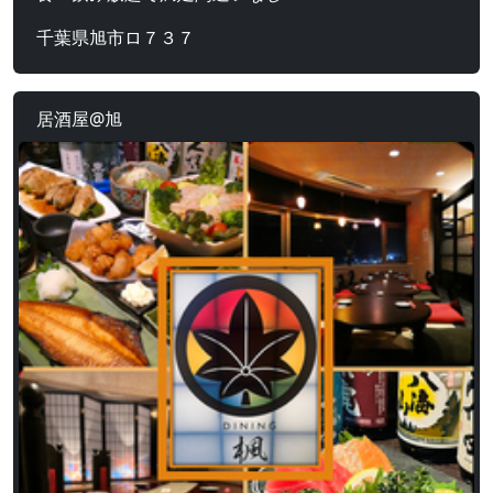
千葉県旭市ロ７３７
居酒屋@旭