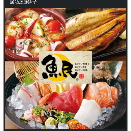
居酒屋@銚子