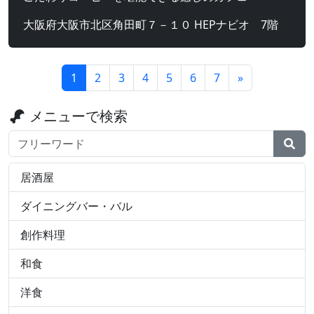
大阪府大阪市北区角田町７－１０ HEPナビオ 7階
1
2
3
4
5
6
7
»
メニューで検索
検索ワード
居酒屋
ダイニングバー・バル
創作料理
和食
洋食