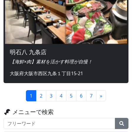
明石八 九条店
【海鮮×肉】素材を活かす料理が自慢！
大阪府大阪市西区九条１丁目15-21
1
2
3
4
5
6
7
»
メニューで検索
検索ワード