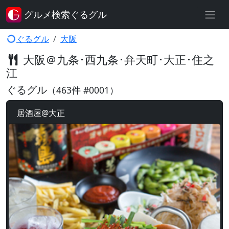
グルメ検索ぐるグル
ぐるグル
大阪
大阪＠九条･西九条･弁天町･大正･住之
江
ぐるグル
（463件 #0001）
居酒屋@大正