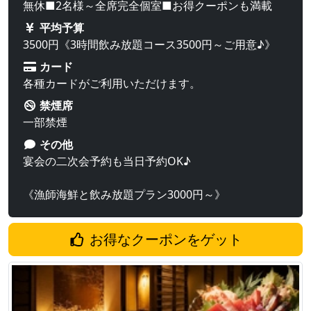
無休■2名様～全席完全個室■お得クーポンも満載
平均予算
3500円《3時間飲み放題コース3500円～ご用意♪》
カード
各種カードがご利用いただけます。
禁煙席
一部禁煙
その他
宴会の二次会予約も当日予約OK♪
《漁師海鮮と飲み放題プラン3000円～》
お得なクーポンをゲット