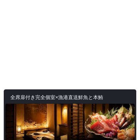
全席扉付き完全個室×漁港直送鮮魚と本鮪