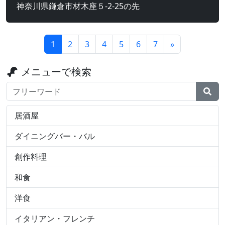
神奈川県鎌倉市材木座５-2-25の先
1
2
3
4
5
6
7
»
メニューで検索
検索ワード
居酒屋
ダイニングバー・バル
創作料理
和食
洋食
イタリアン・フレンチ