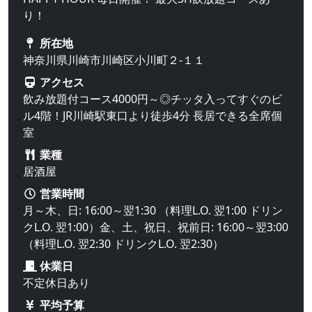
り！
所在地
神奈川県川崎市川崎区小川町２-１１
アクセス
飲み放題付コース4000円～◎チッタ入ってすぐのビ
ル4階！JR川崎駅東口より徒歩4分 長居できる全席個
室
業種
居酒屋
営業時間
月～木、日: 16:00～翌1:30 （料理L.O. 翌1:00 ドリン
クL.O. 翌1:00）金、土、祝日、祝前日: 16:00～翌3:00
（料理L.O. 翌2:30 ドリンクL.O. 翌2:30）
休業日
不定休日あり
平均予算