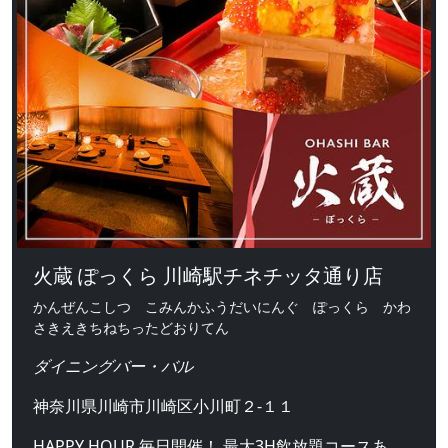
火蔵 ぽっくら 川崎駅チネチッタ通り店
かんぜんこしつ こみんかふうだいにんぐ ぽっくら かわ
さきえきちねちったどおりてん
ダイニングバー・バル
神奈川県川崎市川崎区小川町２-１１
HAPPY HOUR 毎日開催！ 最大3H飲放題コースあ