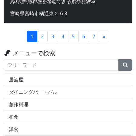
肉料理×魚料理を堪能できる創作居酒屋
宮崎県宮崎市橘通東２-6-8
1
2
3
4
5
6
7
»
メニューで検索
検索ワード
居酒屋
ダイニングバー・バル
創作料理
和食
洋食