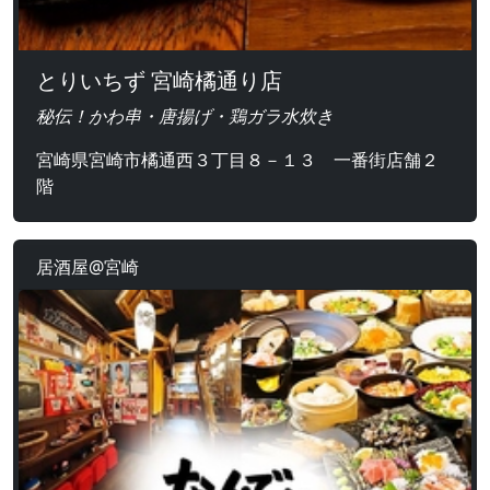
とりいちず 宮崎橘通り店
秘伝！かわ串・唐揚げ・鶏ガラ水炊き
宮崎県宮崎市橘通西３丁目８－１３ 一番街店舗２
階
居酒屋@宮崎