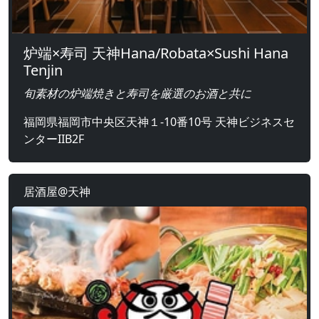
炉端×寿司 天神Hana/Robata×Sushi Hana
Tenjin
旬素材の炉端焼きと寿司を厳選のお酒と共に
福岡県福岡市中央区天神１-10番10号 天神ビジネスセ
ンターIIB2F
居酒屋@天神