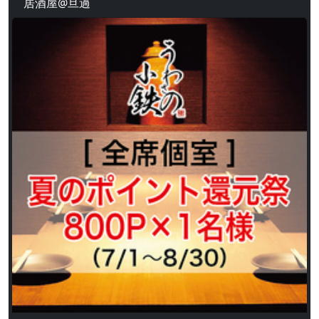
居酒屋@旦過