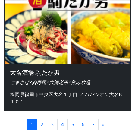
大名酒場 駒たか男
ごまさば×肉寿司×大海老串×飲み放題
福岡県福岡市中央区大名１丁目12-27パシオン大名B
１０１
1
2
3
4
5
6
7
»