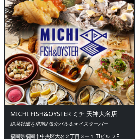
MICHI FISH&OYSTER ミチ 天神大名店
絶品牡蠣を堪能♪魚介バル＆オイスターバー
福岡県福岡市中央区大名２丁目３ー１ TIビル ２F