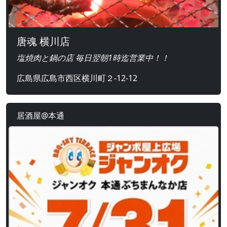
唐魂 横川店
塩焼肉と鍋の店 毎日翌朝1時迄営業中！！
広島県広島市西区横川町２-12-12
居酒屋@本通