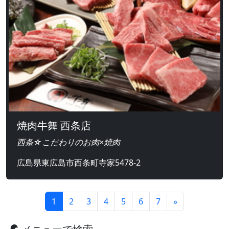
焼肉牛舞 西条店
西条☆こだわりのお肉×焼肉
広島県東広島市西条町寺家5478-2
1
2
3
4
5
6
7
»