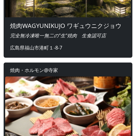
焼肉WAGYUNIKUJO ワギュウニクジョウ
完全無冷凍唯一無二の"生"焼肉 生食認可店
広島県福山市港町１-8-7
焼肉・ホルモン@寺家