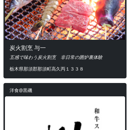
炭火割烹 与一
五感で味わう炭火割烹 非日常の囲炉裏体験
栃木県那須郡那須町高久丙１３３８
洋食@黒磯