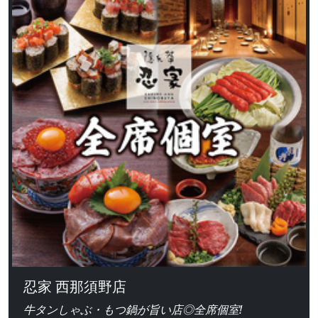
忍家 西那須野店
牛タンしゃぶ・もつ鍋が旨い店◎全席個室!