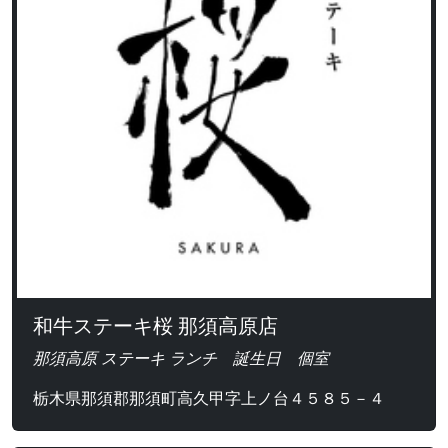
和牛ステーキ桜 那須高原店
那須高原 ステーキ ランチ 誕生日 個室
栃木県那須郡那須町高久甲字上ノ台４５８５－４