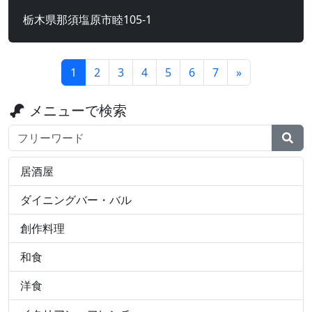
栃木県那須塩原市睦105-1
1
2
3
4
5
6
7
»
メニューで検索
検索ワード
居酒屋
ダイニングバー・バル
創作料理
和食
洋食