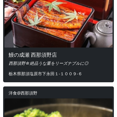
鰻の成瀬 西那須野店
西那須野☆絶品うな重をリーズナブルに◎
栃木県那須塩原市下永田１‐１００９-６
洋食@西那須野