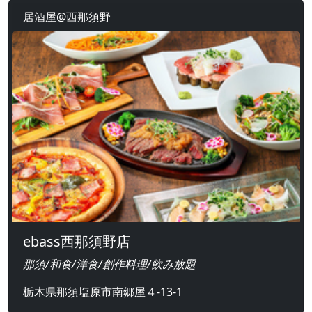
居酒屋@西那須野
ebass西那須野店
那須/和食/洋食/創作料理/飲み放題
栃木県那須塩原市南郷屋４-13-1