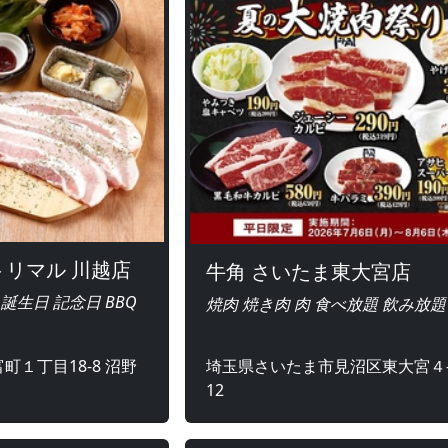
 トリマル 川越店
牛角 さいたま東大宮店
 誕生日 記念日 BBQ
焼肉 焼き肉 肉 食べ放題 飲み放題
町１丁目18-8 沼野
埼玉県さいたま市見沼区東大宮４-
12