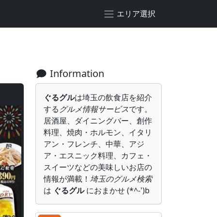
エリア選択
Information
ぐるグル
は埼玉の飲食店を紹介
する
グルメ情報サービス
です。
居酒屋、ダイニングバー、創作
料理、焼肉・ホルモン、イタリ
アン・フレンチ、中華、アジ
ア・エスニック料理、カフェ・
スイーツなどの美味しいお店の
情報が満載！
埼玉のグルメ検索
は
ぐるグル
におまかせ (*^-')b