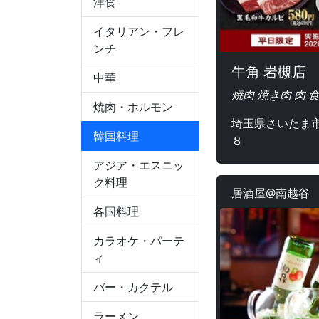
洋食
イタリアン・フレ
ンチ
牛角 岩槻店
中華
焼肉 焼き肉 肉 
焼肉・ホルモン
埼玉県さいたま市
韓国料理
８
アジア・エスニッ
ク料理
居酒屋@南越谷
各国料理
カラオケ・パーテ
ィ
バー・カクテル
ラーメン