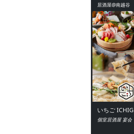
居酒屋@南越谷
いちご ICHI
個室居酒屋 宴会