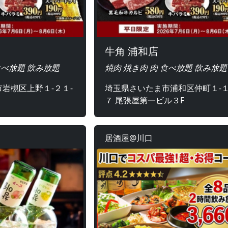
牛角 浦和店
食べ放題 飲み放題
焼肉 焼き肉 肉 食べ放題 飲み放題
岩槻区上野１‐２１‐
埼玉県さいたま市浦和区仲町１-１
７ 尾張屋第一ビル３F
居酒屋@川口