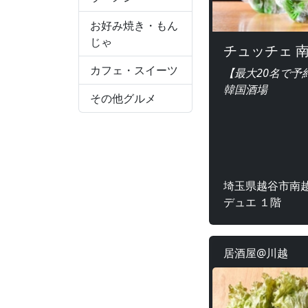
お好み焼き・もん
じゃ
チュッチェ 
カフェ・スイーツ
【最大20名で予
韓国酒場
その他グルメ
埼玉県越谷市南越
デュエ １階
居酒屋@川越