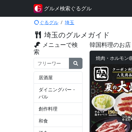
グルメ検索ぐるグル
ぐるグル
埼玉
埼玉のグルメガイド
メニューで検
韓国料理のお
索
焼肉・ホルモン
検索ワード
居酒屋
ダイニングバー・
バル
創作料理
和食