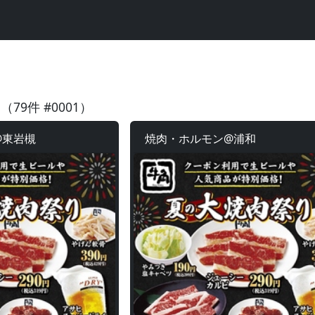
店
（79件 #0001）
@東岩槻
焼肉・ホルモン@浦和