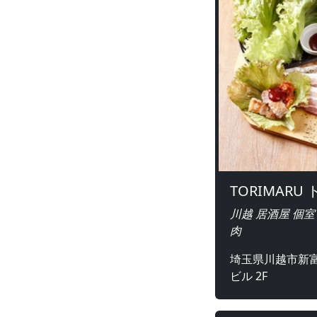
TORIMARU
川越 居酒屋 個室
肉
埼玉県川越市新富
ビル 2F