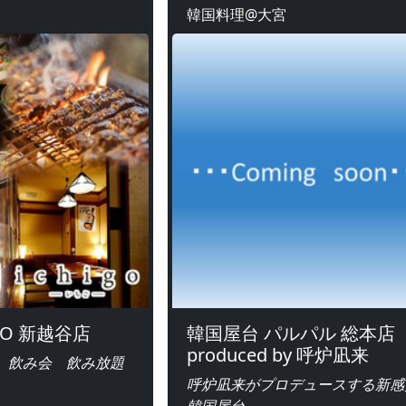
韓国料理@大宮
GO 新越谷店
韓国屋台 パルパル 総本店
produced by 呼炉凪来
 飲み会 飲み放題
呼炉凪来がプロデュースする新感
韓国屋台