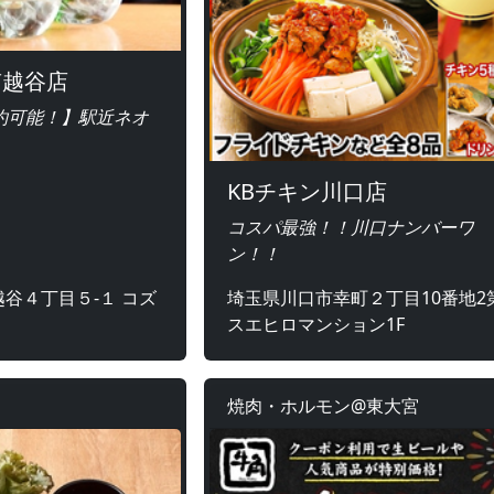
南越谷店
約可能！】駅近ネオ
KBチキン川口店
コスパ最強！！川口ナンバーワ
ン！！
谷４丁目５-１ コズ
埼玉県川口市幸町２丁目10番地2
スエヒロマンション1F
焼肉・ホルモン@東大宮