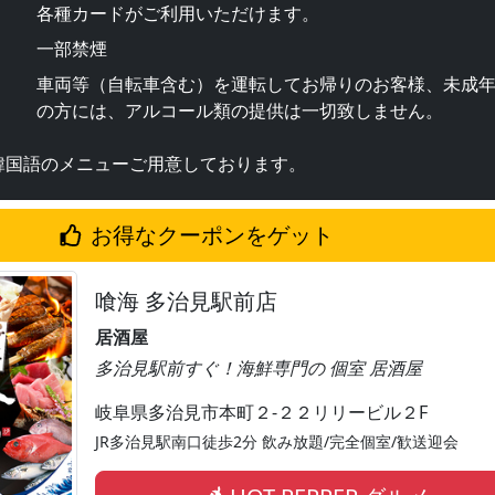
各種カードがご利用いただけます。
一部禁煙
車両等（自転車含む）を運転してお帰りのお客様、未成
の方には、アルコール類の提供は一切致しません。
韓国語のメニューご用意しております。
お得なクーポンをゲット
喰海 多治見駅前店
居酒屋
多治見駅前すぐ！海鮮専門の 個室 居酒屋
岐阜県多治見市本町２-２２リリービル２F
JR多治見駅南口徒歩2分 飲み放題/完全個室/歓送迎会