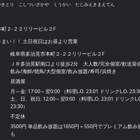
やきとり こしついざかや くうかい たじみえきまえてん
町２-２２リリービル２F
うまい！！ 土日祝日はお昼より営業
岐阜県多治見市本町２-２２リリービル２F
ＪＲ多治見駅南口より徒歩2分 大人数/完全個室/歓送迎会
飲み/海鮮/焼鳥/大型個室/飲み放題/寿司/浜焼き
居酒屋
月～金: 17:00～翌0:00 （料理L.O. 23:01 ドリンクL.O. 23:
土、日、祝日: 12:00～翌0:00 （料理L.O. 23:01 ドリンクL.O
23:30）
不定休
3500円 単品飲み放題は1650円＋550円でプレミアム飲み
も