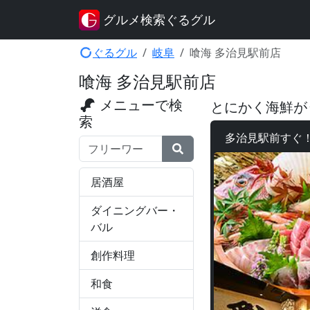
グルメ検索ぐるグル
ぐるグル
岐阜
喰海 多治見駅前店
喰海 多治見駅前店
メニューで検
とにかく海鮮が
索
多治見駅前すぐ！
検索ワード
居酒屋
ダイニングバー・
バル
創作料理
和食