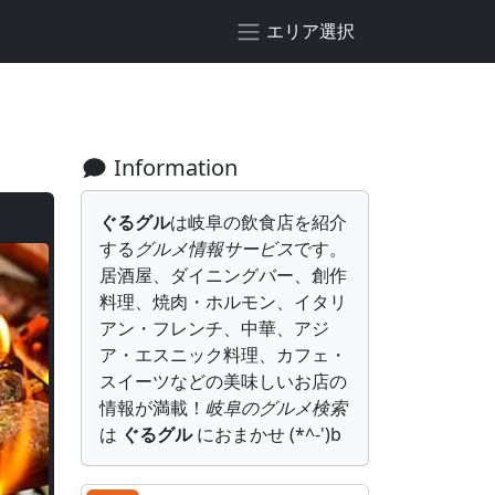
エリア選択
Information
ぐるグル
は岐阜の飲食店を紹介
する
グルメ情報サービス
です。
居酒屋、ダイニングバー、創作
料理、焼肉・ホルモン、イタリ
アン・フレンチ、中華、アジ
ア・エスニック料理、カフェ・
スイーツなどの美味しいお店の
情報が満載！
岐阜のグルメ検索
は
ぐるグル
におまかせ (*^-')b