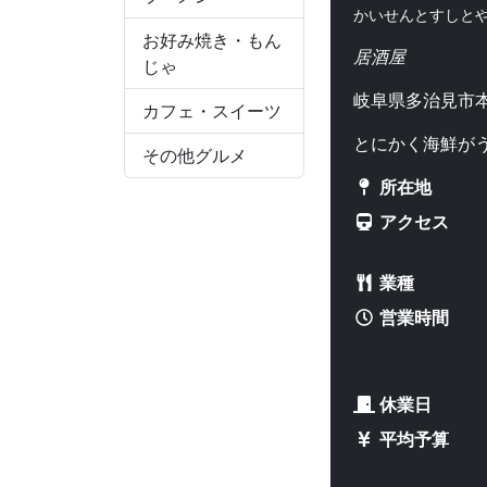
かいせんとすしと
お好み焼き・もん
居酒屋
じゃ
岐阜県多治見市本
カフェ・スイーツ
とにかく海鮮が
その他グルメ
所在地
アクセス
業種
営業時間
休業日
平均予算