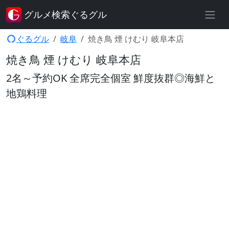
グルメ検索ぐるグル
ぐるグル
岐阜
焼き鳥 煙 けむり 岐阜本店
焼き鳥 煙 けむり 岐阜本店
2名～予約OK 全席完全個室 鮮度抜群◎海鮮と
地鶏料理