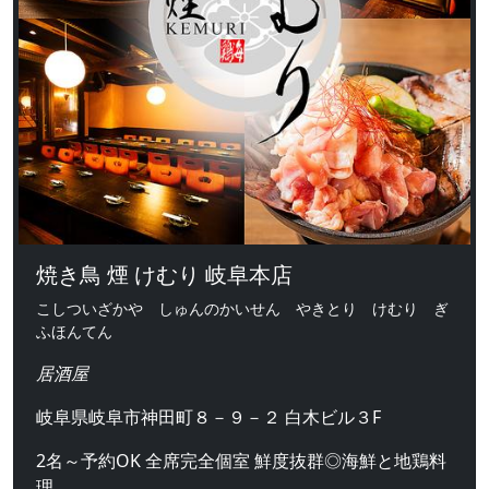
焼き鳥 煙 けむり 岐阜本店
こしついざかや しゅんのかいせん やきとり けむり ぎ
ふほんてん
居酒屋
岐阜県岐阜市神田町８－９－２ 白木ビル３F
2名～予約OK 全席完全個室 鮮度抜群◎海鮮と地鶏料
理