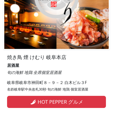
焼き鳥 煙 けむり 岐阜本店
居酒屋
旬の海鮮 地鶏 全席個室居酒屋
岐阜県岐阜市神田町８－９－２ 白木ビル３F
名鉄岐阜駅中央改札30秒 旬の海鮮 地鶏 個室居酒屋
HOT PEPPER グルメ