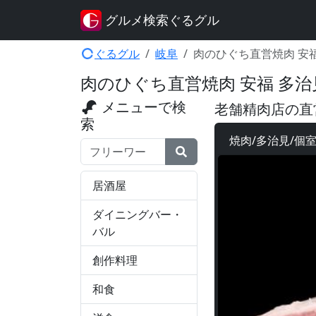
グルメ検索ぐるグル
ぐるグル
岐阜
肉のひぐち直営焼肉 安
肉のひぐち直営焼肉 安福 多治
メニューで検
老舗精肉店の直
索
焼肉/多治見/個
検索ワード
居酒屋
ダイニングバー・
バル
創作料理
和食