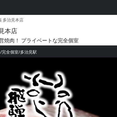
福 多治見本店
見本店
営焼肉！ プライベートな完全個室
室/完全個室/多治見駅