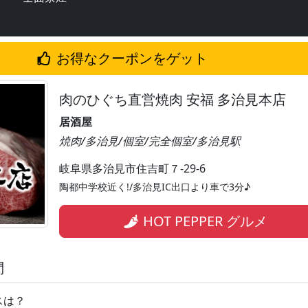
お得なクーポンをゲット
肉のひぐち直営焼肉 安福 多治見本店
居酒屋
焼肉/多治見/個室/完全個室/多治見駅
岐阜県多治見市住吉町７-29-6
陶都中学校近く!/多治見IC出口より車で3分♪
HOT PEPPER グルメ
問
スは？