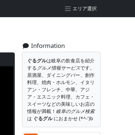
エリア選択
Information
ぐるグル
は岐阜の飲食店を紹介
する
グルメ情報サービス
です。
居酒屋、ダイニングバー、創作
料理、焼肉・ホルモン、イタリ
アン・フレンチ、中華、アジ
ア・エスニック料理、カフェ・
スイーツなどの美味しいお店の
情報が満載！
岐阜のグルメ検索
は
ぐるグル
におまかせ (*^-')b