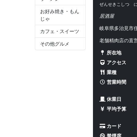
ぜんせきこしつ 
お好み焼き・もん
居酒屋
じゃ
岐阜県多治見市住吉
カフェ・スイーツ
老舗精肉店の直
その他グルメ
所在地
アクセス
業種
営業時間
休業日
平均予算
カード
禁煙席