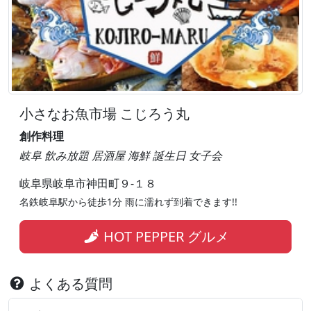
小さなお魚市場 こじろう丸
創作料理
岐阜 飲み放題 居酒屋 海鮮 誕生日 女子会
岐阜県岐阜市神田町９-１８
名鉄岐阜駅から徒歩1分 雨に濡れず到着できます!!
HOT PEPPER グルメ
よくある質問