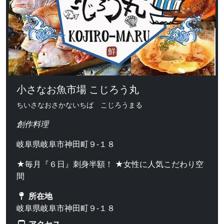
小さなお魚市場 こじろう丸
ちいさなおさかないちば こじろうまる
創作料理
岐阜県岐阜市神田町９-１８
★毎月『６日』刺身半額！ ★女性に人気こだわり空
間
所在地
岐阜県岐阜市神田町９-１８
アクセス