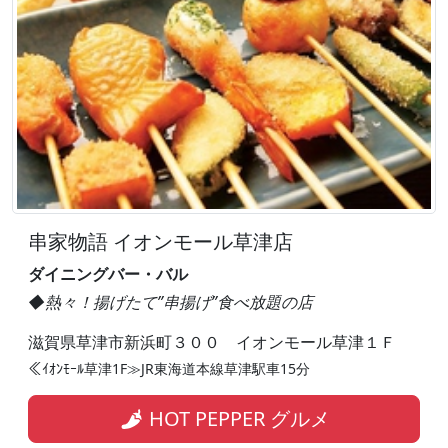
串家物語 イオンモール草津店
ダイニングバー・バル
◆熱々！揚げたて”串揚げ”食べ放題の店
滋賀県草津市新浜町３００ イオンモール草津１Ｆ
≪ｲｵﾝﾓｰﾙ草津1F≫JR東海道本線草津駅車15分
HOT PEPPER グルメ