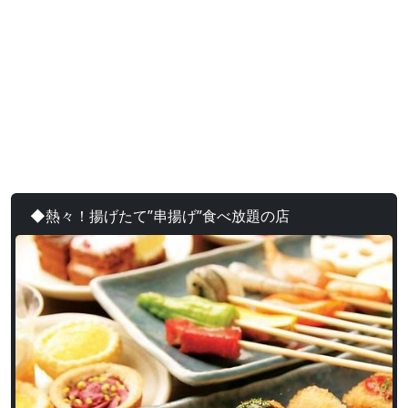
◆熱々！揚げたて”串揚げ”食べ放題の店