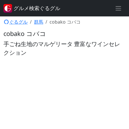
グルメ検索ぐるグル
ぐるグル
群馬
cobako コバコ
cobako コバコ
手ごね生地のマルゲリータ 豊富なワインセレ
クション