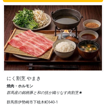
にく割烹 やまき
焼肉・ホルモン
群馬産の銘柄豚と和の技が織りなす肉割烹★
群馬県伊勢崎市下植木町640-1