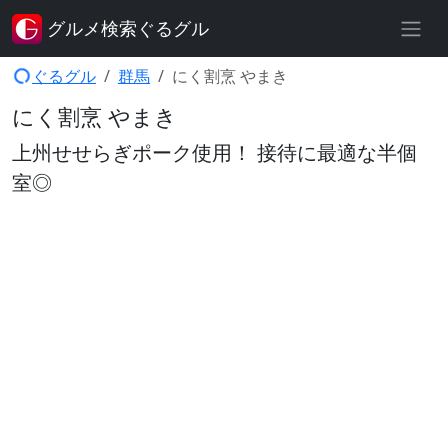
グルメ検索ぐるグル
ぐるグル
群馬
にく割烹 やまき
にく割烹 やまき
上州せせらぎポーク使用！ 接待に最適な半個
室◎