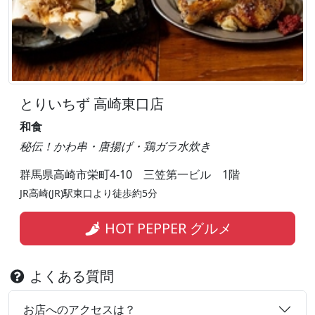
とりいちず 高崎東口店
和食
秘伝！かわ串・唐揚げ・鶏ガラ水炊き
群馬県高崎市栄町4-10 三笠第一ビル 1階
JR高崎(JR)駅東口より徒歩約5分
HOT PEPPER グルメ
よくある質問
お店へのアクセスは？