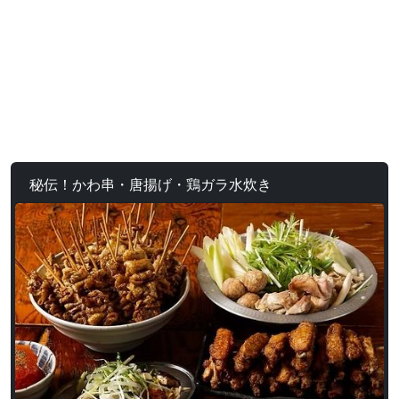
秘伝！かわ串・唐揚げ・鶏ガラ水炊き