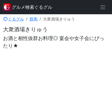
グルメ検索ぐるグル
ぐるグル
群馬
大衆酒場きりゅう
大衆酒場きりゅう
お酒と相性抜群お料理◎ 宴会や女子会にぴっ
たり★