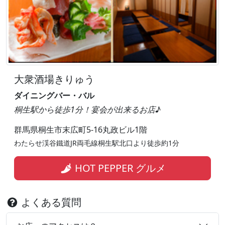
大衆酒場きりゅう
ダイニングバー・バル
桐生駅から徒歩1分！宴会が出来るお店♪
群馬県桐生市末広町5-16丸政ビル1階
わたらせ渓谷鐵道JR両毛線桐生駅北口より徒歩約1分
HOT PEPPER グルメ
よくある質問