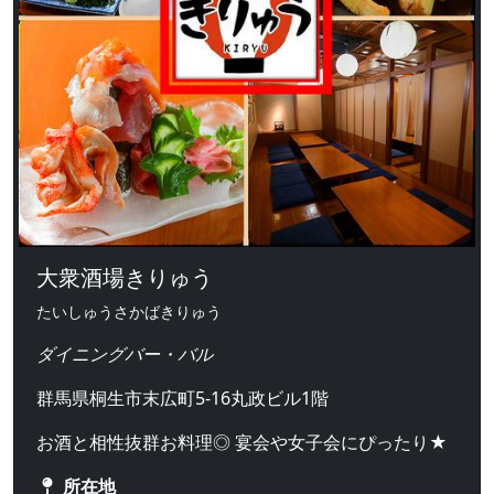
大衆酒場きりゅう
たいしゅうさかばきりゅう
ダイニングバー・バル
群馬県桐生市末広町5-16丸政ビル1階
お酒と相性抜群お料理◎ 宴会や女子会にぴったり★
所在地