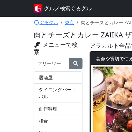
グルメ検索ぐるグル
ぐるグル
東京
肉とチーズとカレー ZAI
肉とチーズとカレー ZAIIKA 
メニューで検
アラカルト全品1
索
宴会や貸切で使
検索ワード
居酒屋
ダイニングバー・
バル
創作料理
和食