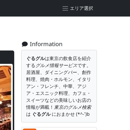
エリア選択
Information
ぐるグル
は東京の飲食店を紹介
する
グルメ情報サービス
です。
居酒屋、ダイニングバー、創作
料理、焼肉・ホルモン、イタリ
アン・フレンチ、中華、アジ
ア・エスニック料理、カフェ・
スイーツなどの美味しいお店の
情報が満載！
東京のグルメ検索
は
ぐるグル
におまかせ (*^-')b