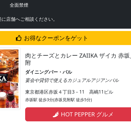
全面禁煙
軽に店舗へご相談ください。
お得なクーポンをゲット
肉とチーズとカレー ZAIIKA ザイカ 赤坂
附
ダイニングバー・バル
宴会や貸切で使えるカジュアルアジアンバル
東京都港区赤坂４丁目3－11 高嶋11ビル
赤坂駅 徒歩3分(赤坂見附駅 徒歩5分)
HOT PEPPER グルメ