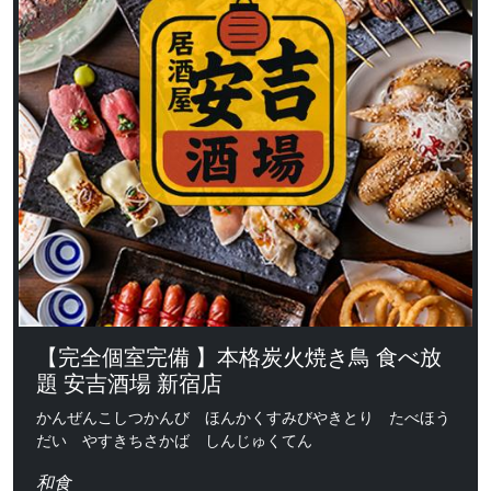
【完全個室完備 】本格炭火焼き鳥 食べ放
題 安吉酒場 新宿店
かんぜんこしつかんび ほんかくすみびやきとり たべほう
だい やすきちさかば しんじゅくてん
和食