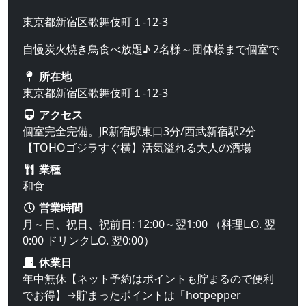
東京都新宿区歌舞伎町１-12-3
自慢炭火焼き鳥食べ放題♪ 2名様～団体様まで個室で
所在地
東京都新宿区歌舞伎町１-12-3
アクセス
個室完全完備。JR新宿駅東口3分/西武新宿駅2分
【TOHOゴジラすぐ横】活気溢れる大人の酒場
業種
和食
営業時間
月～日、祝日、祝前日: 12:00～翌1:00 （料理L.O. 翌
0:00 ドリンクL.O. 翌0:00）
休業日
年中無休【ネット予約はポイントも貯まるので便利
でお得】→貯まったポイントは「hotpepper