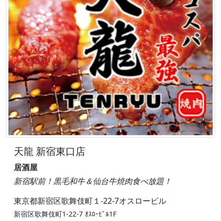
天龍 新宿東口店
居酒屋
新宿駅前！黒毛和牛＆仙台牛焼肉食べ放題！
東京都新宿区歌舞伎町１-22-7オスロービル
新宿区歌舞伎町1-22-7 ｵｽﾛｰﾋﾞﾙ1F