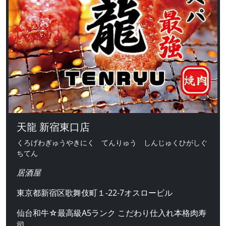
天龍 新宿東口店
くろげわぎゅうやきにく てんりゅう しんじゅくひがしぐ
ちてん
居酒屋
東京都新宿区歌舞伎町１-22-7オスロービル
仙台和牛☆最高級A5ランク こだわり仕入れ本格肉寿
司