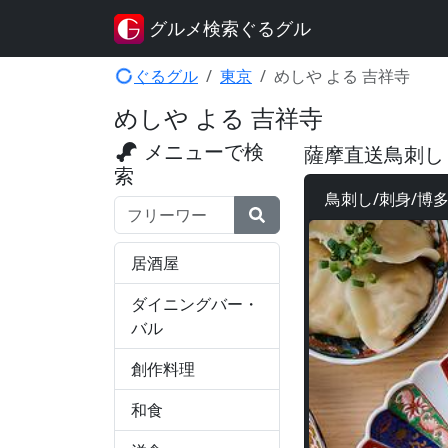
グルメ検索ぐるグル
ぐるグル
東京
めしや よる 吉祥寺
めしや よる 吉祥寺
メニューで検
薩摩直送鳥刺し
索
鳥刺し/刺身/博
検索ワード
居酒屋
ダイニングバー・
バル
創作料理
和食