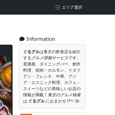
エリア選択
Information
ぐるグル
は東京の飲食店を紹介
する
グルメ情報サービス
です。
居酒屋、ダイニングバー、創作
料理、焼肉・ホルモン、イタリ
アン・フレンチ、中華、アジ
ア・エスニック料理、カフェ・
スイーツなどの美味しいお店の
情報が満載！
東京のグルメ検索
は
ぐるグル
におまかせ (*^-')b