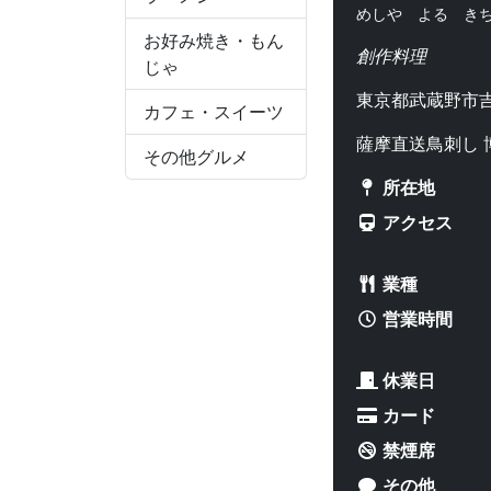
めしや よる き
お好み焼き・もん
創作料理
じゃ
東京都武蔵野市吉
カフェ・スイーツ
薩摩直送鳥刺し 
その他グルメ
所在地
アクセス
業種
営業時間
休業日
カード
禁煙席
その他