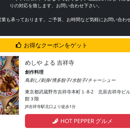
りの対応を致します、お問い合わせ下さい。
営業も承っております。ご予算、お時間など気軽にお問い合わ
お得なクーポンをゲット
めしや よる 吉祥寺
創作料理
鳥刺し/刺身/博多餃子/水餃子/チャーシュー
東京都武蔵野市吉祥寺本町１-8-2 北辰吉祥寺ビ
館３階
JR吉祥寺駅北口より徒歩1分
HOT PEPPER グルメ