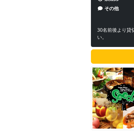
その他
30名前後より
い。