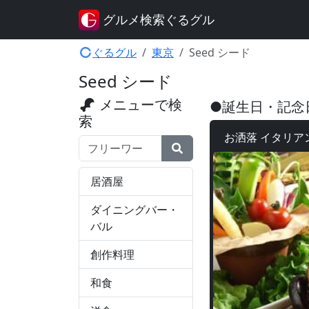
グルメ検索ぐるグル
ぐるグル
東京
Seed シード
Seed シード
メニューで検
●誕生日・記念
索
お洒落 イタリア
検索ワード
居酒屋
ダイニングバー・
バル
創作料理
和食