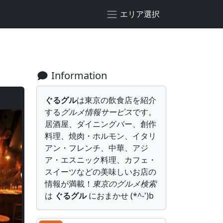
エリア選択
Information
ぐるグル
は東京の飲食店を紹介
する
グルメ情報サービス
です。
居酒屋、ダイニングバー、創作
料理、焼肉・ホルモン、イタリ
アン・フレンチ、中華、アジ
ア・エスニック料理、カフェ・
スイーツなどの美味しいお店の
情報が満載！
東京のグルメ検索
は
ぐるグル
におまかせ (*^-')b