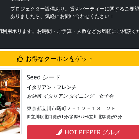
プロジェクター設備あり。貸切パーティーに関するご要
ありましたら、気軽にお問い合わせください！
貸切利用承ります。お時間・ご予算・人数などお気軽にご相談く
お得なクーポンをゲット
Seed シード
イタリアン・フレンチ
お洒落 イタリアン ダイニング 女子会
東京都立川市曙町２－１２－１３ ２Ｆ
JR立川駅北口徒歩1分/多摩ﾓﾉﾚｰﾙ立川北駅徒歩3分
HOT PEPPER グルメ